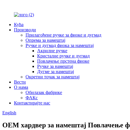
Кућа
Производи
Прилагођене ручке за фиоке и дугмад
Опрема за намештај
Ручке и дугмад фиока за намештај
Акрилне ручке
Кристалне ручке и дугмад
Повлачење прстена фиоке
Ручке за намештај
Дугме за намештај
Окретни точак за намештај
Вести
О нама
Обилазак фабрике
ФАКс
Контактирајте нас
English
ОЕМ хардвер за намештај Повлачење фи