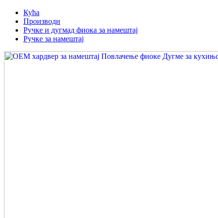
Кућа
Производи
Ручке и дугмад фиока за намештај
Ручке за намештај