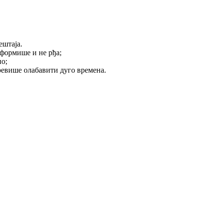
ештаја.
еформише и не рђа;
но;
превише олабавити дуго времена.