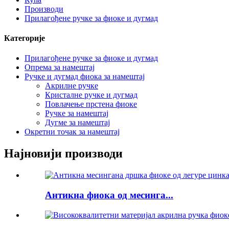
Производи
Прилагођене ручке за фиоке и дугмад
Категорије
Прилагођене ручке за фиоке и дугмад
Опрема за намештај
Ручке и дугмад фиока за намештај
Акрилне ручке
Кристалне ручке и дугмад
Повлачење прстена фиоке
Ручке за намештај
Дугме за намештај
Окретни точак за намештај
Најновији производи
Антикна фиока од месинга...