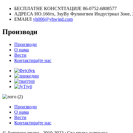
БЕСПЛАТНЕ КОНСУЛТАЦИЈЕ
86-0752-6808577
АДРЕСА
НО.166тх, ЗхуВу Фулингвеи Индустриал Зоне, 
ЕМАИЛ
yh006@yhwjgd.com
Производи
Производи
О нама
Вести
Контактирајте нас
Производи
О нама
Вести
Контактирајте нас
© Ауторско право - 2010-2022 : Сва права задржана.
- , , , , , ,