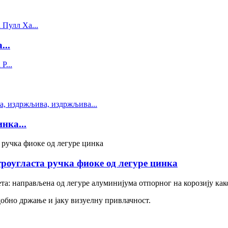
...
нка...
роугласта ручка фиоке од легуре цинка
та: направљена од легуре алуминијума отпорног на корозију как
добно држање и јаку визуелну привлачност.