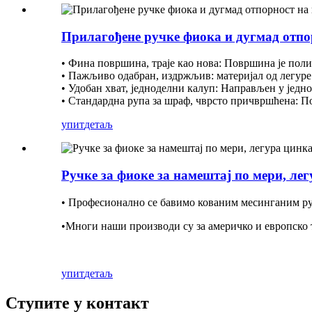
Прилагођене ручке фиока и дугмад отпо
• Фина површина, траје као нова: Површина је поли
• Пажљиво одабран, издржљив: материјал од легуре 
• Удобан хват, једноделни калуп: Направљен у једном 
• Стандардна рупа за шраф, чврсто причвршћена: Пог
упит
детаљ
Ручке за фиоке за намештај по мери, ле
• Професионално се бавимо кованим месинганим руч
•
Многи наши производи су за америчко и европско
упит
детаљ
Ступите у контакт