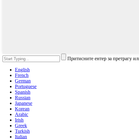
Притисните ентер за претрагу и
English
French
German
Portuguese
Spanish
Russian
Japanese
Korean
Arabic
Irish
Greek
Turkish
Italian