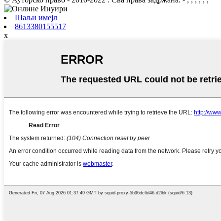
Шаљи имејл
8613380155517
x