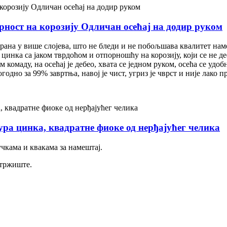
рност на корозију Одличан осећај на додир руком
рана у више слојева, што не бледи и не побољшава квалитет нам
цинка са јаком тврдоћом и отпорношћу на корозију, који се не д
комаду, на осећај је дебео, хвата се једном руком, осећа се удоб
одно за 99% завртња, навој је чист, угриз је чврст и није лако 
гура цинка, квадратне фиоке од нерђајућег челика
кама и квакама за намештај.
 тржиште.