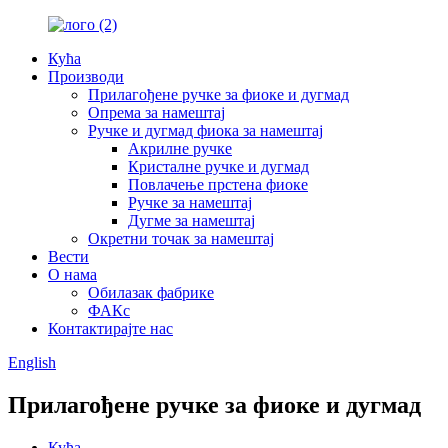
Кућа
Производи
Прилагођене ручке за фиоке и дугмад
Опрема за намештај
Ручке и дугмад фиока за намештај
Акрилне ручке
Кристалне ручке и дугмад
Повлачење прстена фиоке
Ручке за намештај
Дугме за намештај
Окретни точак за намештај
Вести
О нама
Обилазак фабрике
ФАКс
Контактирајте нас
English
Прилагођене ручке за фиоке и дугмад
Кућа