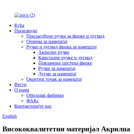
Кућа
Производи
Прилагођене ручке за фиоке и дугмад
Опрема за намештај
Ручке и дугмад фиока за намештај
Акрилне ручке
Кристалне ручке и дугмад
Повлачење прстена фиоке
Ручке за намештај
Дугме за намештај
Окретни точак за намештај
Вести
О нама
Обилазак фабрике
ФАКс
Контактирајте нас
English
Висококвалитетни материјал Акрилна