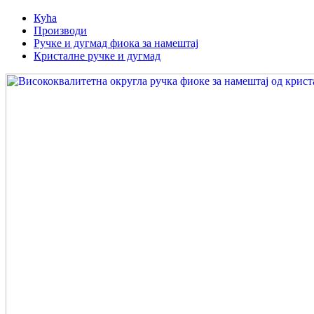
Кућа
Производи
Ручке и дугмад фиока за намештај
Кристалне ручке и дугмад