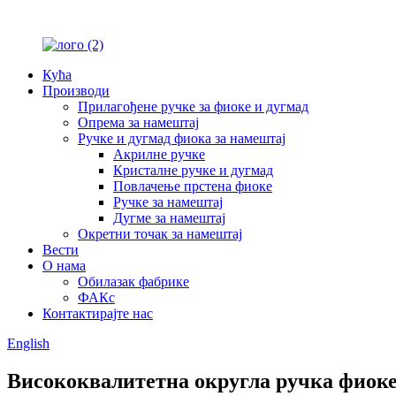
Кућа
Производи
Прилагођене ручке за фиоке и дугмад
Опрема за намештај
Ручке и дугмад фиока за намештај
Акрилне ручке
Кристалне ручке и дугмад
Повлачење прстена фиоке
Ручке за намештај
Дугме за намештај
Окретни точак за намештај
Вести
О нама
Обилазак фабрике
ФАКс
Контактирајте нас
English
Висококвалитетна округла ручка фиоке 